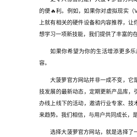
的便🔥利。例如，如果你对虚拟现实（
上就有相关的硬件设备和内容推荐，让
想学习一项新技能，我们提供了丰富的
如果你希望为你的生活增添更多乐
容。
大菠萝官方网站并非一成不变，它
技发展的最新动态，定期更新产品库，
办线上线下的活动，邀请行业专家、技
来趋势。我们相信，与用户共同成长，
选择大菠萝官方网站，就是选择了