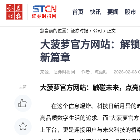
首页
快讯
要闻
股市
您当前的位置：
证券时报
>
公司
>
正文
大菠萝官方网站：解锁
新篇章
来源：证券时报网
作者：陈嘉映
2026-02-08 
大菠萝官方网站：触碰未来，点亮
点赞
在这个信息爆炸、科技日新月异的
高品质数字生活的追求。而“大菠萝官方
上平台，更是连接用户与未来科技的桥