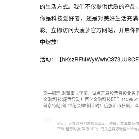
的生活方式。我们不仅提供优质的产品
你是科技爱好者，还是对美好生活充满
彩。立即访问大菠萝官方网站，开启你
中绽放！
活动：【
hKszRFt4WyWwhC373uUSCF
交—银理,财董事长李豪：试点开展股票直投业务 
金融:科技;尾盘异动！百亿金融科技ETF（1598
普京特朗{普}世纪会!晤倒计时！俄股汇市狂飙，
声明：证券时报力求信息真实、准确，文章提及内
下载“证券时报”官方APP，或关注官方微信公众