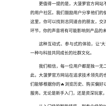
更值得一提的是，大菠萝官方网站
的用户社区。我们鼓励用户分享他们的
这里，你可以找到志同道合的朋友，交
环节，你的声音将有可能影响到产品的
这种互动式、参与式的体验，让“大
一种与科技共同成长的社群文化。
我们相信，每一位用户都是独一无二
此，大菠萝官方网站在追求技术领先的
们能够根据你的🔥浏览历史、购买偏好
服务。无论是新手入门，还是资深玩家