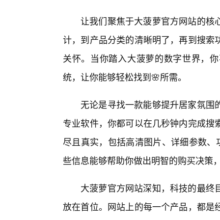
让我们聚焦于大菠萝官方网站的核
计，到产品分类的清晰明了，再到搜索
关怀。当你踏入大菠萝的数字世界，你
统，让你能够轻松找到🌸所需。
无论是寻找一款能够提升居家氛围
专业软件，你都可以在几秒钟内完成搜
尽且真实，包括高清图片、详细参数、
些信息能够帮助你做出明智的购买决策，
大菠萝官方网站深知，科技的最终目
放在首位。网站上的每一个产品，都是