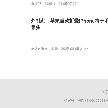
直播吧
2026-01-29 05:27:37
外?媒：;苹果首款折叠iPhone将
像头
证券时报网
曹晨
2025-08-05 21:44
关
备案号：
粤ICP备09109218