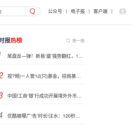
公众号
电子报
客户端
时报
热榜
换一换
尾盘反—弹！新易‘盛’强势翻红，159363成功收涨！海外AI算力基建迈向“收获期”，光模块有望深度受益
视?频|一人管12{只}基金，招商基金蔡振发朋友圈求“减负”，称不看重公司收入高低 知情人士：是其个人行为
中国!工商‘银’行成功开展境外外币三方回购交易
优酷被曝广‘告’时长!注水：120秒广告实际播123秒，官方暂无回应