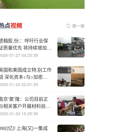
热点
视频
换一换
慧翰股,份;：呼吁行业保
证质量优先 将持续增加研
发投入
2026-01-27 04:25:39
英国和美国成立特;别工作
组 深化资本<与>加密市
场关系
2026-01-24 22:01:39
南京‘聚’隆：公司目前正
与相关客户开展材料验证
和有关业务对接及推进工
2026-01-24 16:25:39
作
392{亿}! 上海{又}一集成