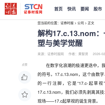
首页
快讯
要闻
股市
您当前的位置：
证券时报
>
公司
>
正文
解构17.c.13.n
塑与美学觉醒
来源：证券时报网
作者：黄智贤
2026-02
在数字化浪潮的极速更迭中，
点赞
的符号。17.c.13.nom，这
的一行注脚，它是“17.c-起
17.c.13.nom，我们必须先
现场——17.c起草视的诞生背景。