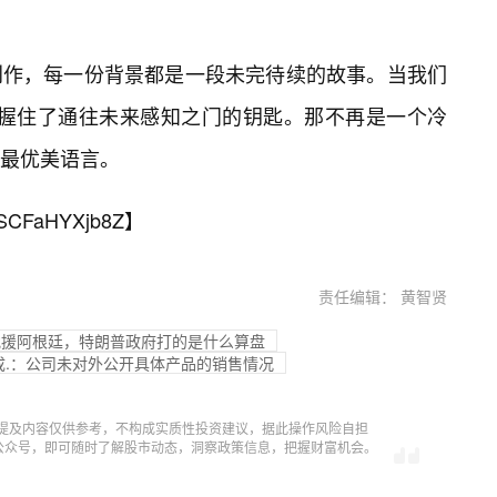
创作，每一份背景都是一段未完待续的故事。当我们
我们也就握住了通往未来感知之门的钥匙。那不再是一个冷
最优美语言。
SCFaHYXjb8Z
】
责任编辑： 黄智贤
亿驰援阿根廷，特朗普政府打的是什么算盘
成.：公司未对外公开具体产品的销售情况
提及内容仅供参考，不构成实质性投资建议，据此操作风险自担
信公众号，即可随时了解股市动态，洞察政策信息，把握财富机会。