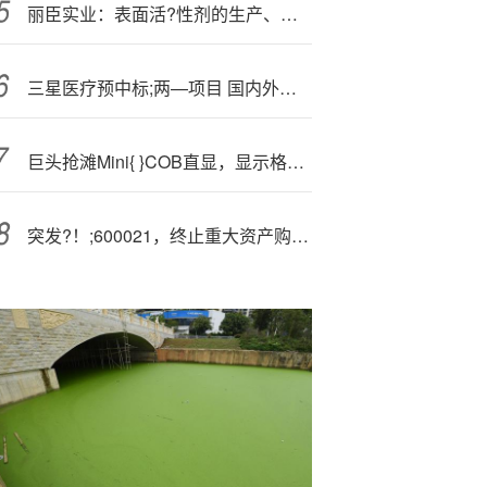
丽臣实业：表面活?性剂的生产、销售为公司核心业务
三星医疗预中标;两—项目 国内外市场双线突破
巨头抢滩Mini{ }COB直显，显示格局或将重塑？
突发?！;600021，终止重大资产购买！