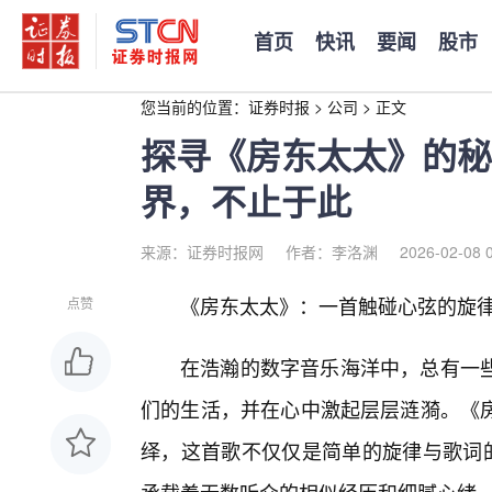
首页
快讯
要闻
股市
您当前的位置：
证券时报
>
公司
>
正文
探寻《房东太太》的秘
界，不止于此
来源：证券时报网
作者：李洛渊
2026-02-08 
《房东太太》：一首触碰心弦的旋
点赞
在浩瀚的数字音乐海洋中，总有一
们的生活，并在心中激起层层涟漪。《
绎，这首歌不仅仅是简单的旋律与歌词的